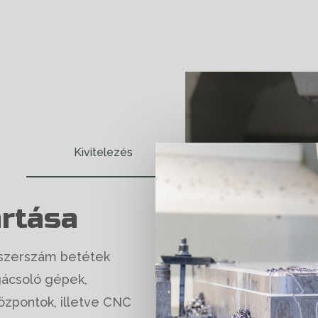
Kivitelezés
rtása
tőszerszám betétek
ácsoló gépek,
zpontok, illetve CNC