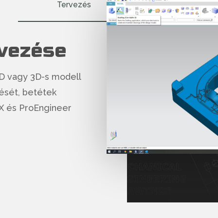
Tervezés
vezése
D vagy 3D-s modell
ését, betétek
X és ProEngineer