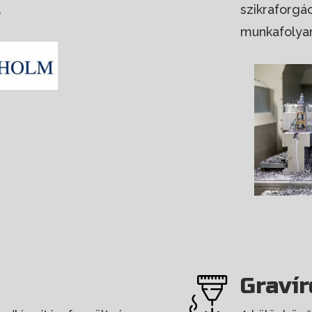
.
szikraforgác
munkafolyam
Graví