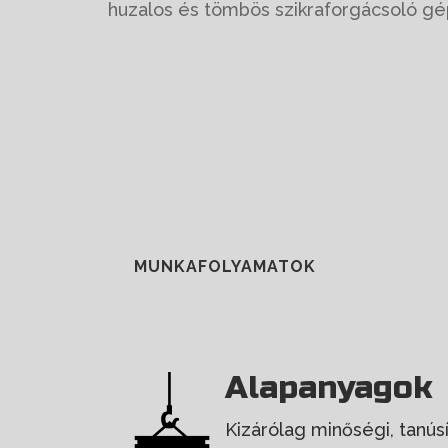
huzalos és tömbös szikraforgácsoló gé
MUNKAFOLYAMATOK
Alapanyagok
Kizárólag minőségi, tanúsí