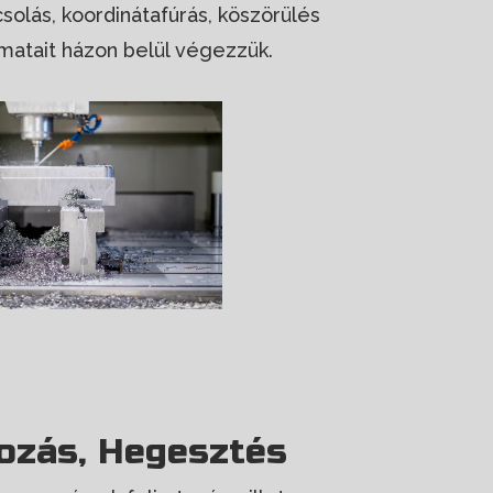
solás, koordinátafúrás, köszörülés
atait házon belül végezzük.
rozás, Hegesztés