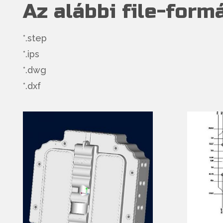
Az alábbi file-form
*.step
*.ips
*.dwg
*.dxf