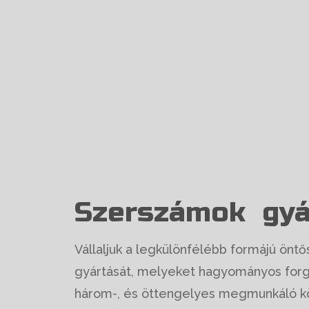
Szerszámok gyá
Vállaljuk a legkülönfélébb formájú ön
gyártását, melyeket hagyományos forg
három-, és öttengelyes megmunkáló kö