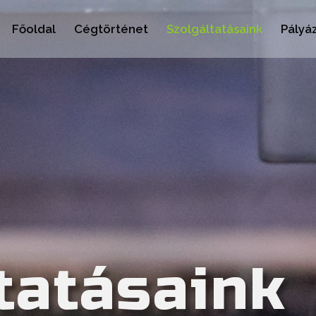
Főoldal
Cégtörténet
Szolgáltatásaink
Pályá
tatásaink