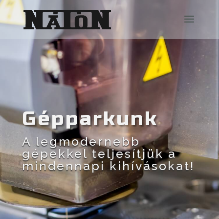
Gépparkunk
A legmodernebb
gépekkel teljesítjük a
mindennapi kihívásokat!