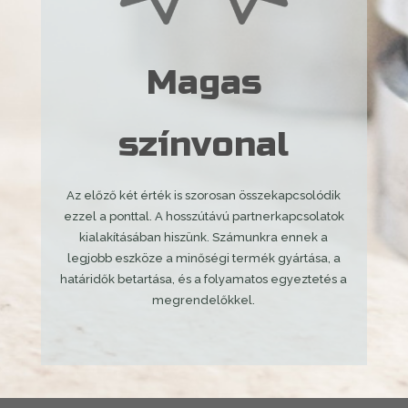
Magas
színvonal
Az előző két érték is szorosan összekapcsolódik
ezzel a ponttal. A hosszútávú partnerkapcsolatok
kialakításában hiszünk. Számunkra ennek a
legjobb eszköze a minőségi termék gyártása, a
határidők betartása, és a folyamatos egyeztetés a
megrendelőkkel.