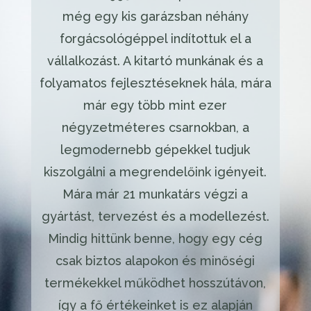
még egy kis garázsban néhány
forgácsológéppel indítottuk el a
vállalkozást. A kitartó munkának és a
folyamatos fejlesztéseknek hála, mára
már egy több mint ezer
négyzetméteres csarnokban, a
legmodernebb gépekkel tudjuk
kiszolgálni a megrendelőink igényeit.
Mára már 21 munkatárs végzi a
gyártást, tervezést és a modellezést.
Mindig hittünk benne, hogy egy cég
csak biztos alapokon és minőségi
termékekkel működhet hosszútávon,
így a fő értékeinket is ez alapján