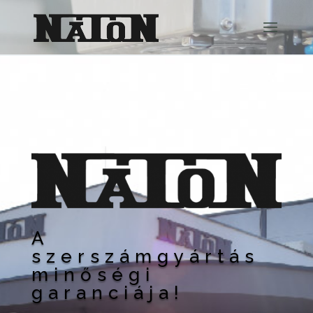
A
szerszámgyártás
minőségi
garanciája!