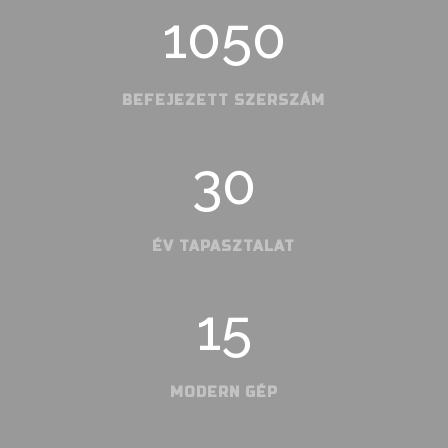
1050
BEFEJEZETT SZERSZÁM
30
ÉV TAPASZTALAT
15
MODERN GÉP