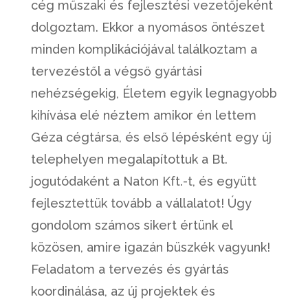
cég műszaki és fejlesztési vezetőjeként
dolgoztam. Ekkor a nyomásos öntészet
minden komplikációjával találkoztam a
tervezéstől a végső gyártási
nehézségekig, Életem egyik legnagyobb
kihívása elé néztem amikor én lettem
Géza cégtársa, és első lépésként egy új
telephelyen megalapítottuk a Bt.
jogutódaként a Naton Kft.-t, és együtt
fejlesztettük tovább a vállalatot! Úgy
gondolom számos sikert értünk el
közösen, amire igazán büszkék vagyunk!
Feladatom a tervezés és gyártás
koordinálása, az új projektek és