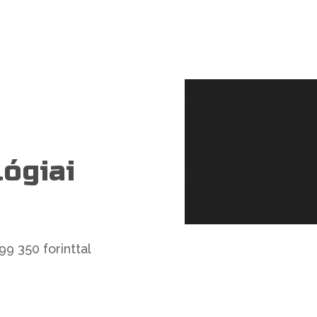
ógiai
9 350 forinttal