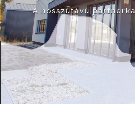
A hosszútávú partnerk