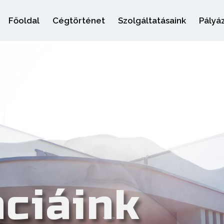
Főoldal
Cégtörténet
Szolgáltatásaink
Pályá
ciáink