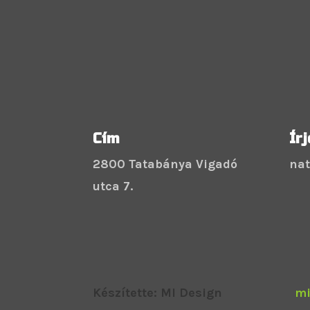
Cím
Ír
2800 Tatabánya Vigadó
na
utca 7.
Készítette: MI Design
mi