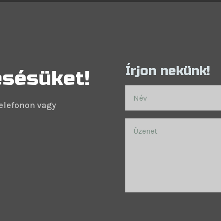
Írjon nekünk!
esésüket!
elefonon vagy